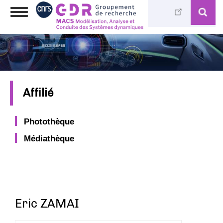
Aller
Toggle
au
navigation
contenu
principal
Affilié
Photothèque
Médiathèque
Eric ZAMAI