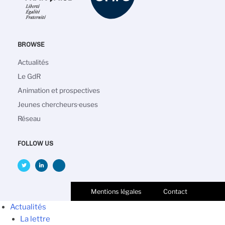
BROWSE
Navigation
Actualités
principale
Le GdR
Animation et prospectives
Jeunes chercheurs·euses
Réseau
FOLLOW US
Mentions légales
Contact
Actualités
La lettre