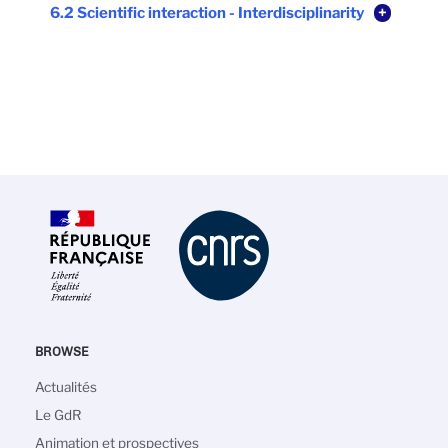
6.2 Scientific interaction - Interdisciplinarity
+
BROWSE
Main
Actualités
navigation
Le GdR
Animation et prospectives