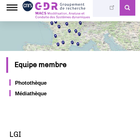
Skip
Toggle
to
navigation
main
content
Equipe membre
Photothèque
Médiathèque
LGI