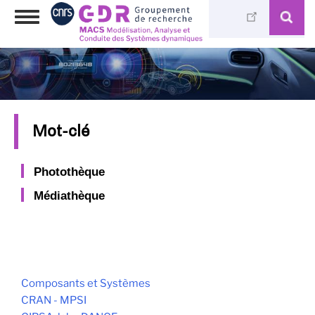
Skip
Toggle
to
navigation
main
content
Mot-clé
Photothèque
Médiathèque
Composants et Systèmes
CRAN - MPSI