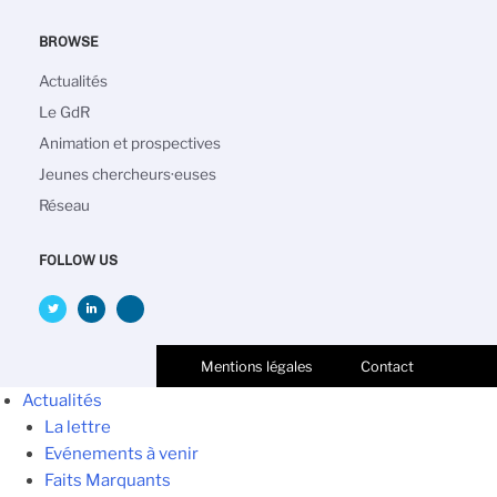
BROWSE
Main
Actualités
navigation
Le GdR
Animation et prospectives
Jeunes chercheurs·euses
Réseau
FOLLOW US
Mentions légales
Contact
Actualités
La lettre
Evénements à venir
Faits Marquants