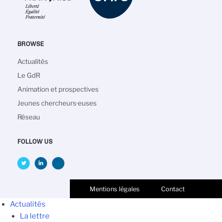
BROWSE
Navigation
Actualités
principale
Le GdR
Animation et prospectives
Jeunes chercheurs·euses
Réseau
FOLLOW US
Mentions légales
Contact
Actualités
La lettre