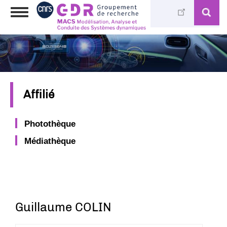
Aller
Toggle
au
navigation
contenu
principal
Affilié
Photothèque
Médiathèque
Guillaume COLIN