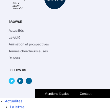
BROWSE
Navigation
Actualités
principale
Le GdR
Animation et prospectives
Jeunes chercheurs·euses
Réseau
FOLLOW US
Mentions légales
Contact
Actualités
La lettre