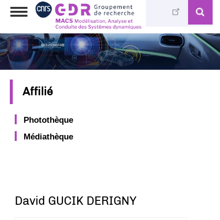
Aller
Toggle
au
navigation
contenu
principal
Affilié
Photothèque
Médiathèque
David GUCIK DERIGNY