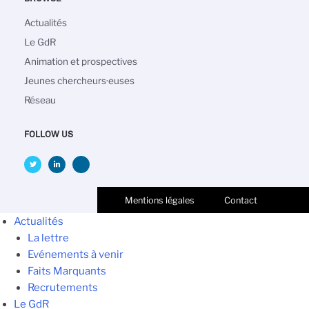
Navigation
Actualités
principale
Le GdR
Animation et prospectives
Jeunes chercheurs·euses
Réseau
FOLLOW US
Mentions légales
Contact
Actualités
La lettre
Evénements à venir
Faits Marquants
Recrutements
Le GdR