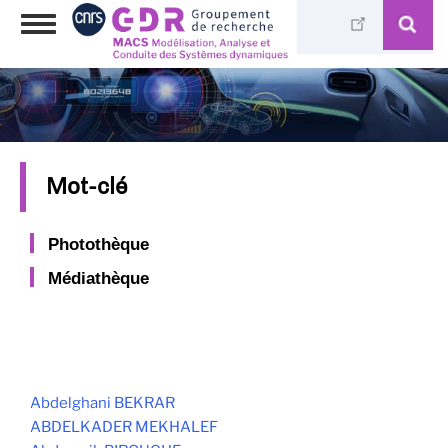
Aller
Toggle
au
navigation
contenu
principal
Mot-clé
Photothèque
Médiathèque
Abdelghani BEKRAR
ABDELKADER MEKHALEF