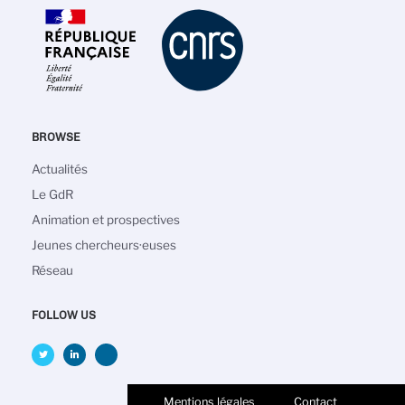
BROWSE
Navigation
Actualités
principale
Le GdR
Animation et prospectives
Jeunes chercheurs·euses
Réseau
FOLLOW US
Mentions légales
Contact