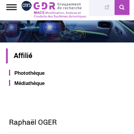
Aller
Toggle
au
navigation
contenu
principal
Affilié
Photothèque
Médiathèque
Raphaël OGER