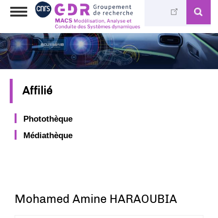
Aller
Toggle
au
navigation
contenu
principal
Affilié
Photothèque
Médiathèque
Mohamed Amine HARAOUBIA