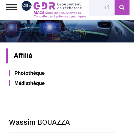
Aller
Toggle
au
navigation
contenu
principal
Affilié
Photothèque
Médiathèque
Wassim BOUAZZA