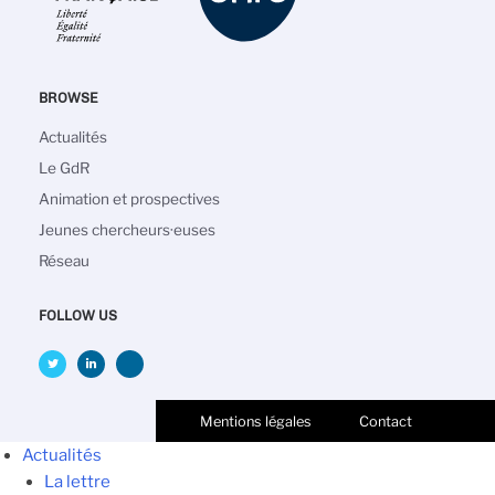
BROWSE
Navigation
Actualités
principale
Le GdR
Animation et prospectives
Jeunes chercheurs·euses
Réseau
FOLLOW US
Mentions légales
Contact
Actualités
La lettre