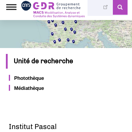
Aller
Toggle
au
navigation
contenu
principal
Unité de recherche
Photothèque
Médiathèque
Institut Pascal