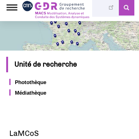
Aller
Toggle
au
navigation
contenu
principal
Unité de recherche
Photothèque
Médiathèque
LaMCoS