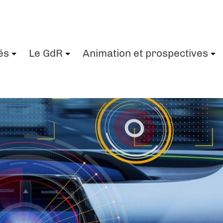
és
Le GdR
Animation et prospectives
+
+