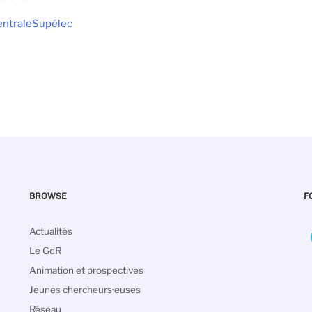
ntraleSupélec
BROWSE
F
Navigation
Actualités
principale
Le GdR
Animation et prospectives
Jeunes chercheurs·euses
Réseau