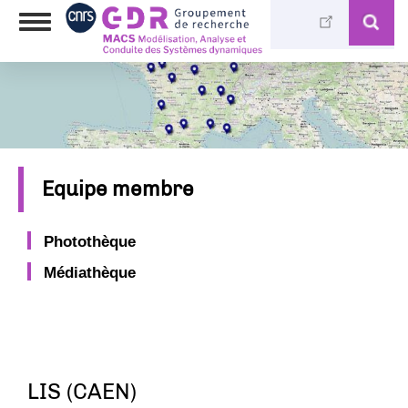
Aller
Toggle
au
navigation
contenu
principal
Equipe membre
Photothèque
Médiathèque
LIS (CAEN)