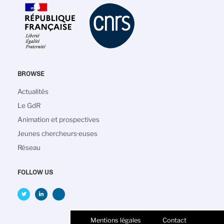
BROWSE
Navigation
Actualités
principale
Le GdR
Animation et prospectives
Jeunes chercheurs·euses
Réseau
FOLLOW US
Mentions légales
Contact