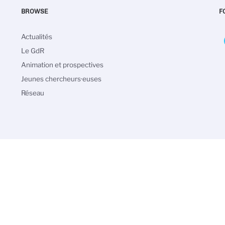
BROWSE
F
Navigation
Actualités
principale
Le GdR
Animation et prospectives
Jeunes chercheurs·euses
Réseau