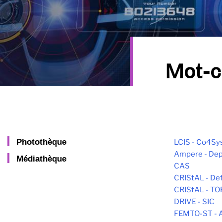
Mot-c
Photothèque
LCIS - Co4Sy
Ampere - Dep
Médiathèque
CAS
CRIStAL - De
CRIStAL - T
DRIVE - SIC
FEMTO-ST -