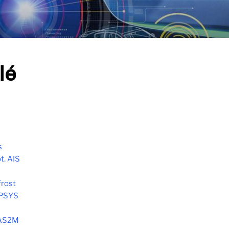
lé
s
t. AIS
frost
OPSYS
 AS2M