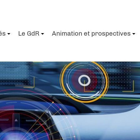
és
Le GdR
Animation et prospectives
+
+