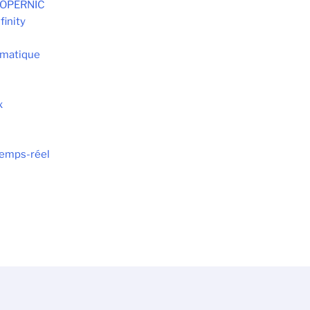
 COPERNIC
finity
omatique
x
Temps-réel