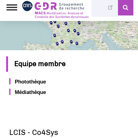
Aller
Toggle
au
navigation
contenu
principal
Equipe membre
Photothèque
Médiathèque
LCIS - Co4Sys