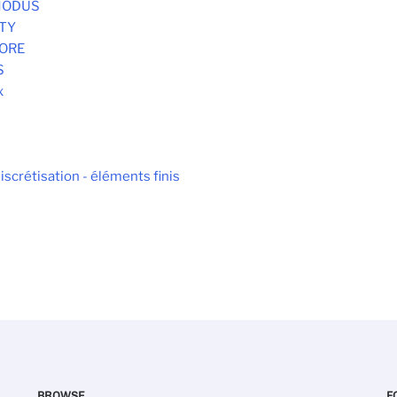
 MODUS
STY
MORE
S
x
S
iscrétisation - éléments finis
BROWSE
F