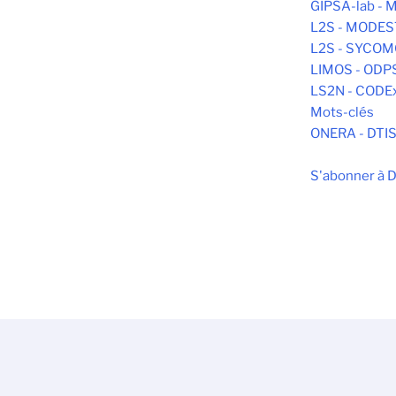
GIPSA-lab -
L2S - MODE
L2S - SYCO
LIMOS - ODP
LS2N - CODE
Mots-clés
ONERA - DTI
S'abonner à D