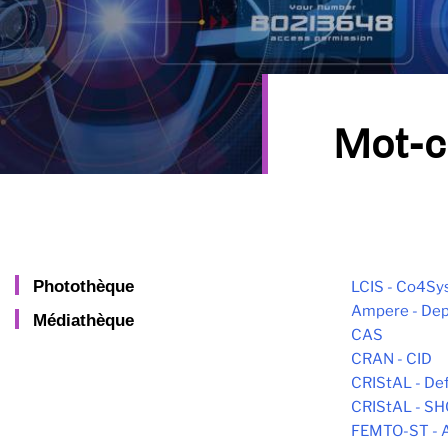
Mot-c
Photothèque
LCIS - Co4Sy
Ampere - Dep
Médiathèque
CAS
CRAN - CID
CRIStAL - De
CRIStAL - S
FEMTO-ST -