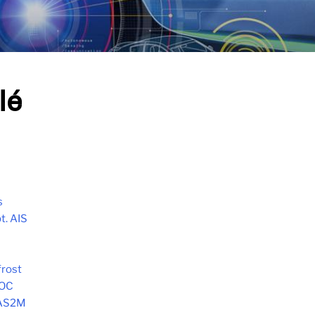
lé
s
t. AIS
frost
HOC
 AS2M