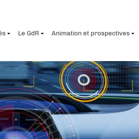
és
Le GdR
Animation et prospectives
+
+