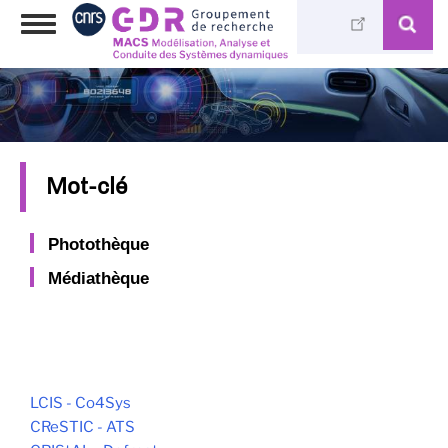
Aller
Toggle
au
navigation
contenu
principal
Mot-clé
Photothèque
Médiathèque
LCIS - Co4Sys
CReSTIC - ATS