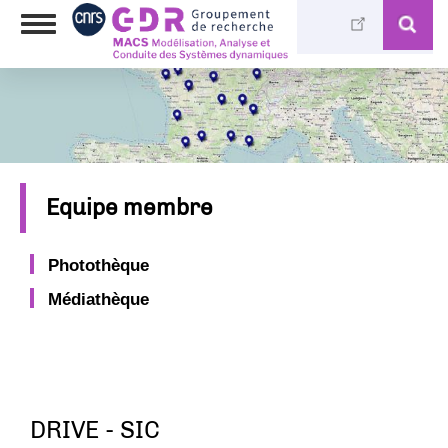
Aller
Toggle
au
navigation
contenu
principal
Equipe membre
Photothèque
Médiathèque
DRIVE - SIC