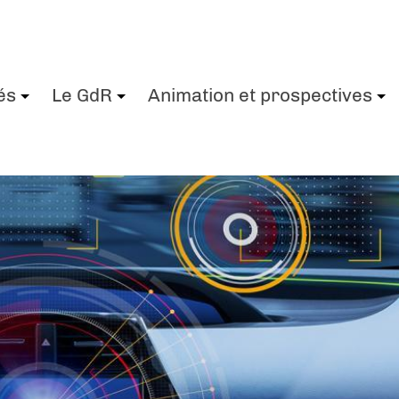
és
Le GdR
Animation et prospectives
+
+