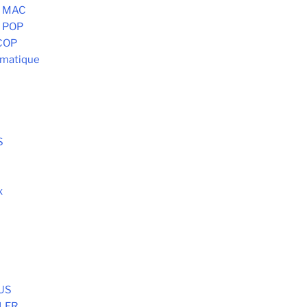
- MAC
 POP
COP
omatique
S
x
S
AUS
LER