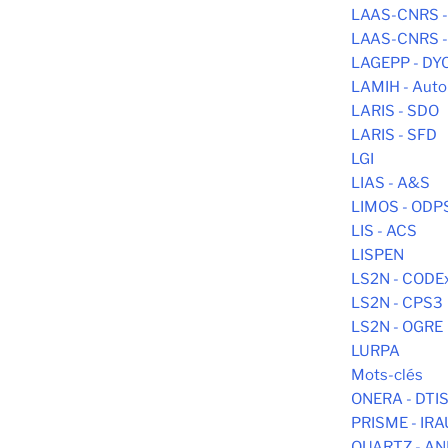
LAAS-CNRS 
LAAS-CNRS -
LAGEPP - DY
LAMIH - Aut
LARIS - SDO
LARIS - SFD
LGI
LIAS - A&S
LIMOS - ODP
LIS - ACS
LISPEN
LS2N - CODE
LS2N - CPS3
LS2N - OGRE
LURPA
Mots-clés
ONERA - DTI
PRISME - IR
QUARTZ - AN