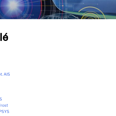
lé
t. AIS
S
frost
OPSYS