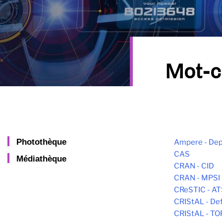
Mot-c
Photothèque
Ampere - Dep
CAS
Médiathèque
CRAN - CID
CRAN - MPSI
CReSTIC - AT
CRIStAL - De
CRIStAL - T