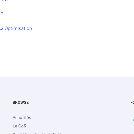
PP
.2 Optimisation
BROWSE
F
Navigation
Actualités
principale
Le GdR