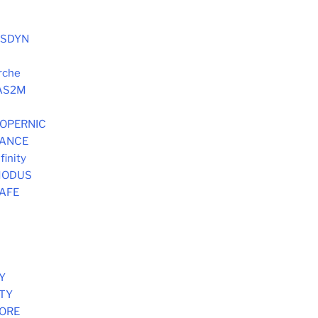
SYSDYN
rche
 AS2M
 COPERNIC
DANCE
finity
 MODUS
SAFE
Y
STY
MORE