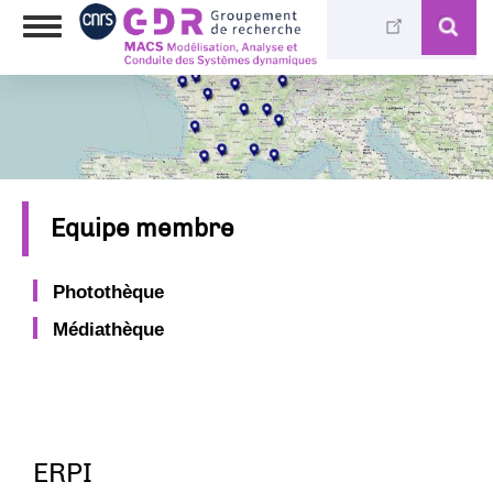
Aller
Toggle
au
navigation
contenu
principal
Equipe membre
Photothèque
Médiathèque
ERPI