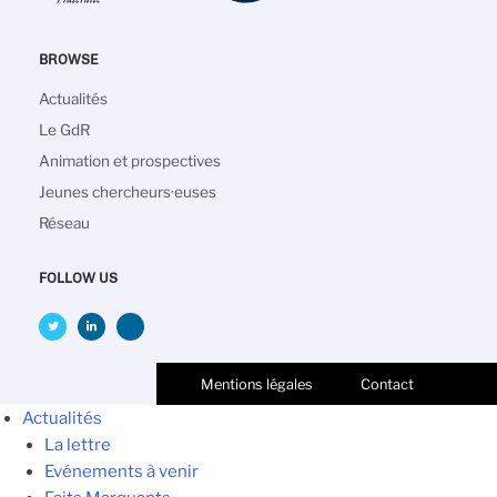
BROWSE
Navigation
Actualités
principale
Le GdR
Animation et prospectives
Jeunes chercheurs·euses
Réseau
FOLLOW US
Mentions légales
Contact
Actualités
La lettre
Evénements à venir