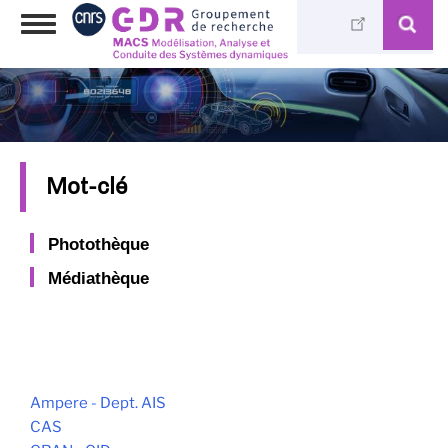
Aller
Toggle
au
navigation
contenu
principal
Mot-clé
Photothèque
Médiathèque
Ampere - Dept. AIS
CAS