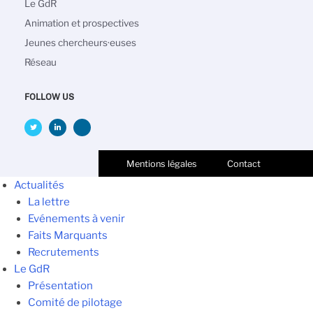
principale
Le GdR
Animation et prospectives
Jeunes chercheurs·euses
Réseau
FOLLOW US
Mentions légales
Contact
Actualités
La lettre
Evénements à venir
Faits Marquants
Recrutements
Le GdR
Présentation
Comité de pilotage