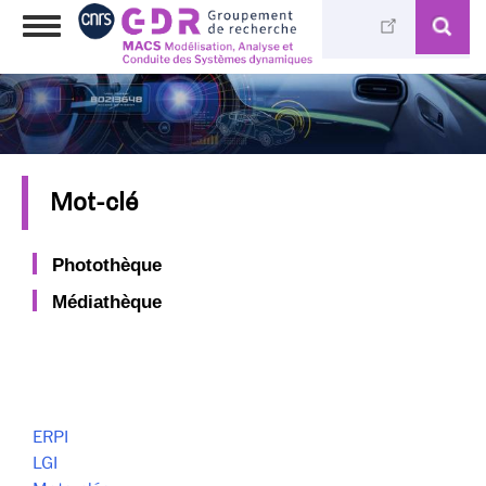
Aller
Toggle
au
navigation
contenu
principal
Mot-clé
Photothèque
Médiathèque
ERPI
LGI