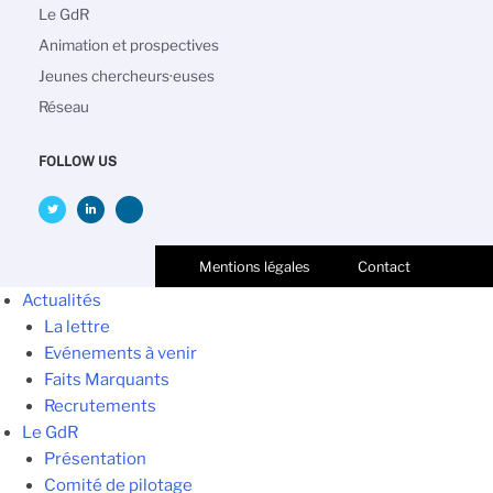
principale
Le GdR
Animation et prospectives
Jeunes chercheurs·euses
Réseau
FOLLOW US
Mentions légales
Contact
Actualités
La lettre
Evénements à venir
Faits Marquants
Recrutements
Le GdR
Présentation
Comité de pilotage