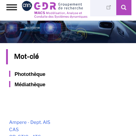
Aller
Toggle
au
navigation
contenu
principal
Mot-clé
Photothèque
Médiathèque
Ampere - Dept. AIS
CAS