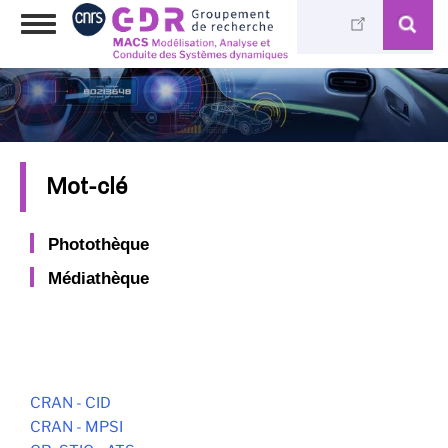
Aller
Toggle
au
navigation
contenu
principal
Mot-clé
Photothèque
Médiathèque
CRAN - CID
CRAN - MPSI