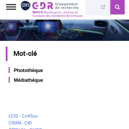
Aller
Toggle
au
navigation
contenu
principal
Mot-clé
Photothèque
Médiathèque
LCIS - Co4Sys
CRAN - CID