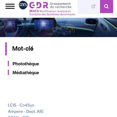
Aller
Toggle
au
navigation
contenu
principal
Mot-clé
Photothèque
Médiathèque
LCIS - Co4Sys
Ampere - Dept. AIS