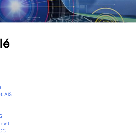
lé
s
t. AIS
S
frost
HOC