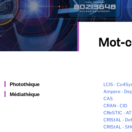
Mot-c
Photothèque
LCIS - Co4Sy
Ampere - Dep
Médiathèque
CAS
CRAN - CID
CReSTIC - AT
CRIStAL - De
CRIStAL - S