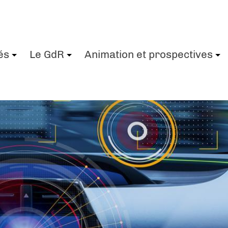
és
Le GdR
Animation et prospectives
+
+