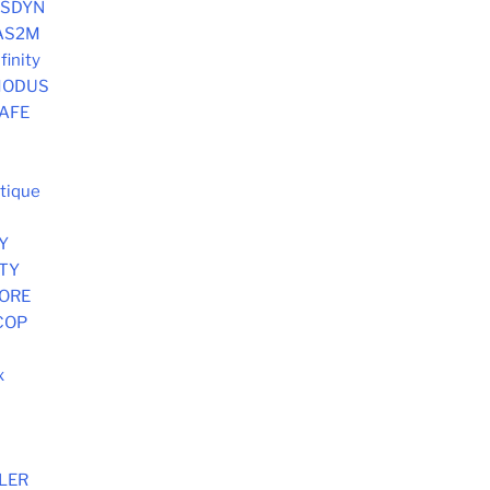
SYSDYN
 AS2M
finity
 MODUS
SAFE
tique
Y
STY
MORE
COP
x
S
LER