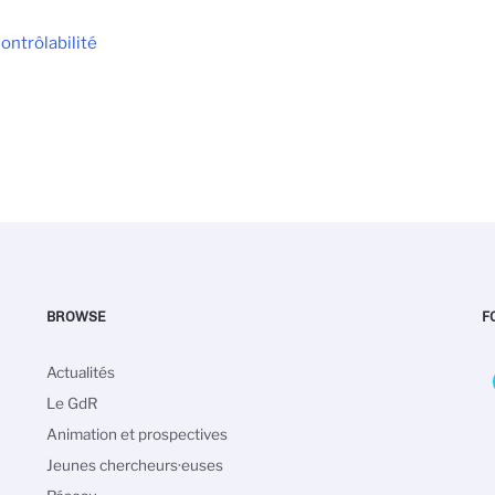
ontrôlabilité
BROWSE
F
Navigation
Actualités
principale
Le GdR
Animation et prospectives
Jeunes chercheurs·euses