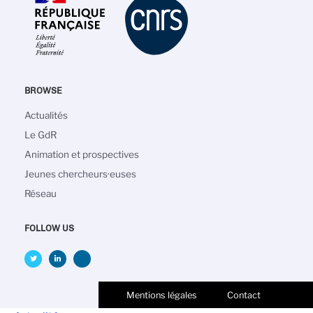
BROWSE
Navigation
Actualités
principale
Le GdR
Animation et prospectives
Jeunes chercheurs·euses
Réseau
FOLLOW US
Mentions légales
Contact