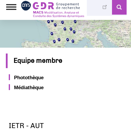
Aller
Toggle
au
navigation
contenu
principal
Equipe membre
Photothèque
Médiathèque
IETR - AUT