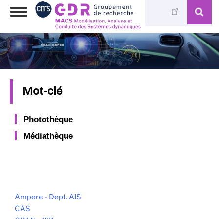
Aller
Toggle
au
navigation
contenu
principal
Mot-clé
Photothèque
Médiathèque
Ampere - Dept. AIS
CAS