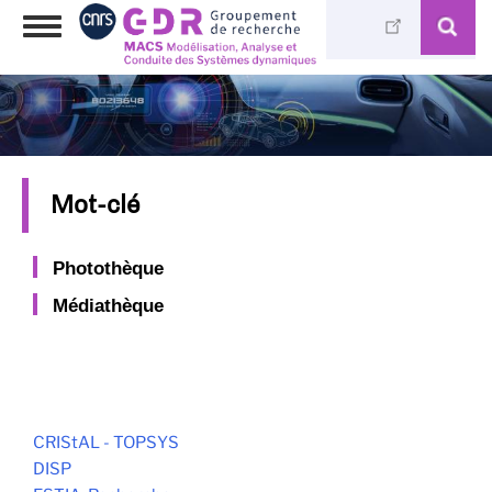
Aller
Toggle
au
navigation
contenu
principal
Mot-clé
Photothèque
Médiathèque
CRIStAL - TOPSYS
DISP