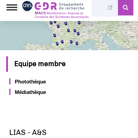
Aller
Toggle
au
navigation
contenu
principal
Equipe membre
Photothèque
Médiathèque
LIAS - A&S