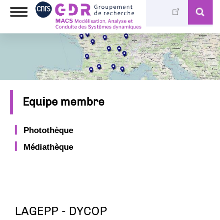
Aller
Toggle
au
navigation
contenu
principal
Equipe membre
Photothèque
Médiathèque
LAGEPP - DYCOP