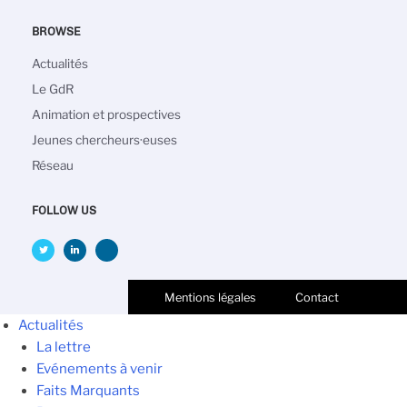
BROWSE
Navigation
Actualités
principale
Le GdR
Animation et prospectives
Jeunes chercheurs·euses
Réseau
FOLLOW US
Mentions légales
Contact
Actualités
La lettre
Evénements à venir
Faits Marquants