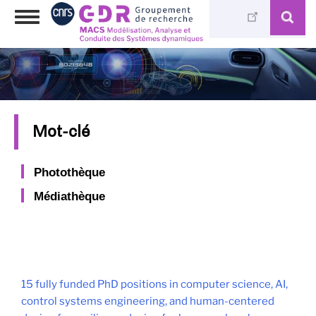
Aller
Toggle
au
navigation
contenu
principal
Mot-clé
Photothèque
Médiathèque
15 fully funded PhD positions in computer science, AI,
control systems engineering, and human-centered